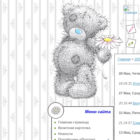
Главная
»
202
28 Мая, Чет
18.04.31
Итог
27 Мая, Сре
20.16.44
Выпу
Меню сайта
15 Мая, Пят
Главная страница
21.24.57
Один
Визитная карточка
13 Мая, Сре
Новости
Портфолио «Портрет