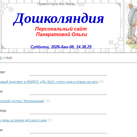
Приветствую Вас
Гость
|
RSS
Дошколяндия
Персональный сайт
Панкратовой Ольги
Суббота, 2026-Авг-08, 14.38.25
6
»
Май
верг
(0)
овый педсовет в МАДОУ «Д/с №2»: итоги года и планы на лето
да
(0)
скной группы "Колокольчик"
ница
(0)
 день из жизни детского сада
да