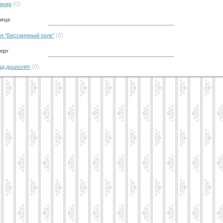
(0)
инар
ница
(0)
я "Бессмерный полк"
верг
(0)
ад дошколят