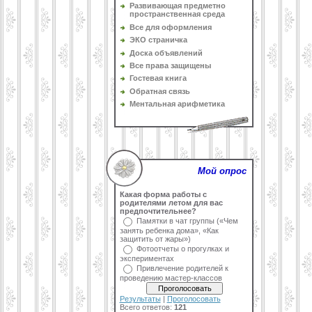
Развивающая предметно
пространственная среда
Все для оформления
ЭКО страничка
Доска объявлений
Все права защищены
Гостевая книга
Обратная связь
Ментальная арифметика
Мой опрос
Какая форма работы с
родителями летом для вас
предпочтительнее?
Памятки в чат группы («Чем
занять ребенка дома», «Как
защитить от жары»)
Фотоотчеты о прогулках и
экспериментах
Привлечение родителей к
проведению мастер-классов
Результаты
|
Проголосовать
Всего ответов:
121