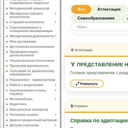
современного педагога»
Методический навигатор
Все
Аттестация
Мастерская старшего
воспитателя
Самообразование
Старший воспитатель
Самообразование и
повышение квалификации
Методическая деятельность
Мои достижения
Достижения воспитанников
Аттестация
Профориентация
дошкольников
Патриотическое воспитание
🏅 ПРЕДСТАВЛЕНИЕ
Проектная деятельность
Глоссарий по дошкольному
Готовое представление с раз
образованию
Нормативно - правовая база
Развернуть
Работа с родителями
Аналитические отчеты,
справки
Фотоальбомы
Видеотека
Справки
Виртуальные экскурсии
Полезные ссылки
Справка по адаптации
Демонстрационный материал
Детская страничка