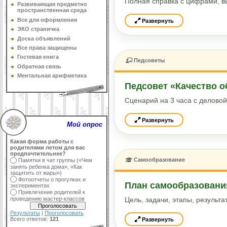
Полная справка с цифрами, 
Развивающая предметно
пространственная среда
Все для оформления
Развернуть
ЭКО страничка
Доска объявлений
Все права защищены
Гостевая книга
Педсоветы
Обратная связь
Ментальная арифметика
Педсовет «Качество 
Сценарий на 3 часа с деловой
Развернуть
Мой опрос
Какая форма работы с
родителями летом для вас
предпочтительнее?
Самообразование
Памятки в чат группы («Чем
занять ребенка дома», «Как
защитить от жары»)
Фотоотчеты о прогулках и
План самообразовани
экспериментах
Привлечение родителей к
проведению мастер-классов
Цель, задачи, этапы, результа
Результаты
|
Проголосовать
Всего ответов:
121
Развернуть