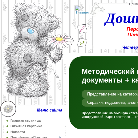
Прив
Дош
Пер
Пан
Четверг
Методический 
документы + к
Представление на категор
Справки, педсоветы, анал
Меню сайта
Представление на высшую катег
инструкцией.
Карты контроля — го
Главная страница
Визитная карточка
Новости
Портфолио «Портрет