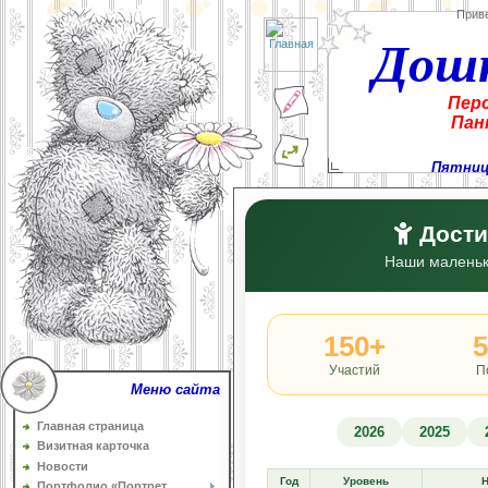
Прив
Дош
Пер
Пан
Пятница
Дости
Наши маленьк
150+
Участий
П
Меню сайта
Главная страница
2026
2025
Визитная карточка
Новости
Год
Уровень
Н
Портфолио «Портрет