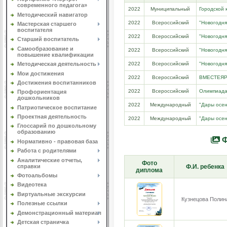
современного педагога»
2022
Муниципальный
Городской 
Методический навигатор
2022
Всероссийский
"Новогодня
Мастерская старшего
воспитателя
2022
Всероссийский
"Новогодня
Старший воспитатель
Самообразование и
2022
Всероссийский
"Новогодня
повышение квалификации
2022
Всероссийский
"Новогодня
Методическая деятельность
Мои достижения
2022
Всероссийский
ВМЕСТЕЯ
Достижения воспитанников
2022
Всероссийский
Олимпиада 
Профориентация
дошкольников
2022
Международный
"Дары осен
Патриотическое воспитание
Проектная деятельность
2022
Международный
"Дары осен
Глоссарий по дошкольному
образованию
Ф
Нормативно - правовая база
Работа с родителями
Аналитические отчеты,
Фото
справки
Ф.И. ребенка
диплома
Фотоальбомы
Видеотека
Виртуальные экскурсии
Кузнецова Полин
Полезные ссылки
Демонстрационный материал
Детская страничка