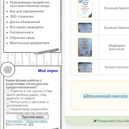
Развивающая предметно
пространственная среда
Кузнецов Кирилл
Все для оформления
ЭКО страничка
Доска объявлений
Все права защищены
Кузнецов Кирилл
Гостевая книга
Обратная связь
Ментальная арифметика
Медведева
Анастасия
Котова Наталья
Мой опрос
Какая форма работы с
родителями летом для вас
предпочтительнее?
Памятки в чат группы («Чем
занять ребенка дома», «Как
Методический навигатор
защитить от жары»)
Фотоотчеты о прогулках и
экспериментах
Привлечение родителей к
проведению мастер-классов
Панкратова Ольга Ви
Результаты
|
Проголосовать
Всего ответов:
121