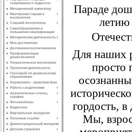
современного педагога»
Параде дош
Методический навигатор
Мастерская старшего
воспитателя
летию
Старший воспитатель
Самообразование и
повышение квалификации
Отечест
Методическая деятельность
Мои достижения
Достижения воспитанников
Для наших р
Профориентация
дошкольников
Патриотическое воспитание
просто 
Проектная деятельность
Глоссарий по дошкольному
осознанны
образованию
Нормативно - правовая база
Работа с родителями
историческо
Аналитические отчеты,
справки
гордость, в
Фотоальбомы
Видеотека
Виртуальные экскурсии
Мы, взрос
Полезные ссылки
Демонстрационный материал
мероприя
Детская страничка