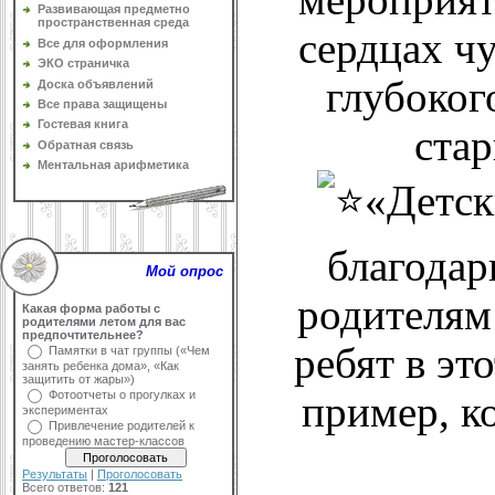
Развивающая предметно
пространственная среда
сердцах ч
Все для оформления
ЭКО страничка
глубоког
Доска объявлений
Все права защищены
Гостевая книга
стар
Обратная связь
Ментальная арифметика
«Детск
благодар
Мой опрос
родителям
Какая форма работы с
родителями летом для вас
предпочтительнее?
ребят в эт
Памятки в чат группы («Чем
занять ребенка дома», «Как
защитить от жары»)
Фотоотчеты о прогулках и
пример, к
экспериментах
Привлечение родителей к
проведению мастер-классов
Результаты
|
Проголосовать
Всего ответов:
121