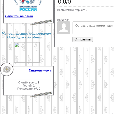
0.0
/
0
Всего комментариев
:
0
Перейти на сайт
Войдите:
Министерство образования
Оренбургской области
Отправить
Статистика
Онлайн всего:
1
Гостей:
1
Пользователей:
0