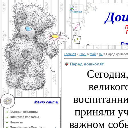
До
П
Пят
Главная
»
2026
»
Май
»
07
» Парад дошкол
Парад дошколят
Сегодня,
великог
воспитанни
Меню сайта
приняли уч
Главная страница
Визитная карточка
важном соб
Новости
Портфолио «Портрет