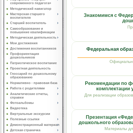
современного педагога»
Методический навигатор
Мастерская старшего
Знакомимся с Феде
воспитателя
дош
Старший воспитатель
Пр
Самообразование и
повышение квалификации
Методическая деятельность
Мои достижения
Федеральная обра
Достижения воспитанников
Профориентация
дошкольников
Официально
Патриотическое воспитание
Проектная деятельность
Глоссарий по дошкольному
образованию
Рекомендации по 
Нормативно - правовая база
комплектации 
Работа с родителями
Аналитические отчеты,
Для реализации образо
справки
Фотоальбомы
Видеотека
Виртуальные экскурсии
Презентация «Феде
Полезные ссылки
дошкольного образова
Демонстрационный материал
Материалы для
Детская страничка