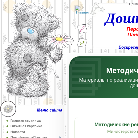
Прив
Дош
Пер
Пан
Воскресен
Методич
Материалы по реализаци
дош
Меню сайта
Главная страница
Методические ре
Визитная карточка
Министерство 
Новости
Портфолио «Портрет