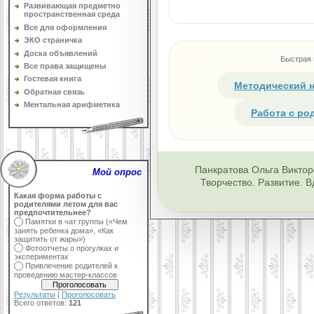
Развивающая предметно
пространственная среда
Все для оформления
ЭКО страничка
Доска объявлений
Быстрая 
Все права защищены
Гостевая книга
Методический 
Обратная связь
Ментальная арифметика
Работа с ро
Панкратова Ольга Виктор
Мой опрос
Творчество. Развитие. 
Какая форма работы с
родителями летом для вас
предпочтительнее?
Памятки в чат группы («Чем
занять ребенка дома», «Как
защитить от жары»)
Фотоотчеты о прогулках и
экспериментах
Привлечение родителей к
проведению мастер-классов
Результаты
|
Проголосовать
Всего ответов:
121