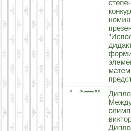
степе
конкур
номин
презен
"Испо
дидак
форми
элеме
матем
предс
8
Осинина Л.К.
Дипло
Между
олимп
викто
Дипло