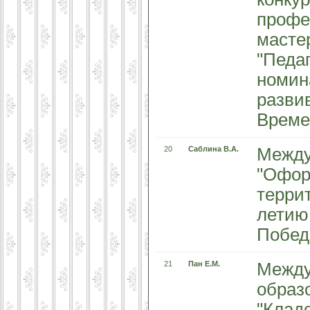
профе
масте
"Педаг
номин
разви
Времен
20
Саблина В.А.
Между
"Офор
террит
летию
Побед
21
Пан Е.М.
Между
образ
"Кладо