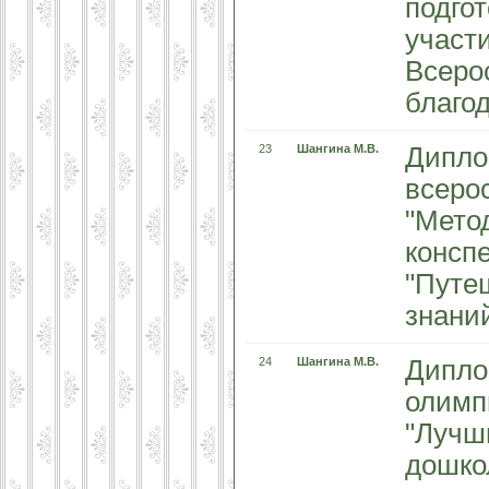
подго
участ
Всеро
благо
23
Шангина М.В.
Дипло
всеро
"Мето
конспе
"Путе
знани
24
Шангина М.В.
Дипло
олимп
"Лучш
дошко