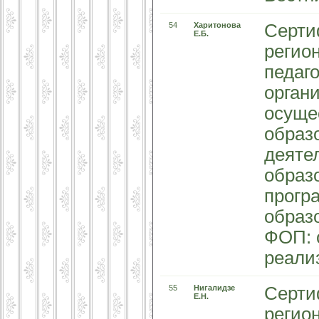
54
Харитонова
Серти
Е.Б.
регио
педаг
орган
осуще
образ
деяте
образ
прогр
образ
ФОП: 
реали
55
Нигалидзе
Серти
Е.Н.
регио