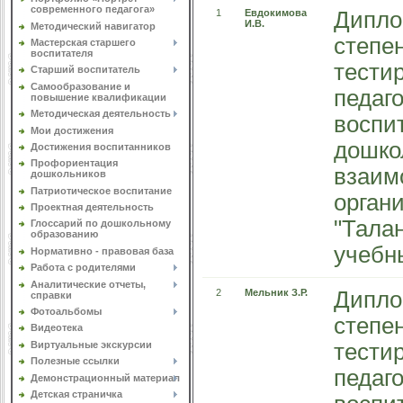
современного педагога»
1
Евдокимова
Дипло
И.В.
Методический навигатор
степе
Мастерская старшего
воспитателя
тести
Старший воспитатель
Самообразование и
педаг
повышение квалификации
Методическая деятельность
воспи
Мои достижения
дошко
Достижения воспитанников
Профориентация
взаим
дошкольников
Патриотическое воспитание
орган
Проектная деятельность
"Талан
Глоссарий по дошкольному
образованию
учебны
Нормативно - правовая база
Работа с родителями
Аналитические отчеты,
2
Мельник З.Р.
Дипло
справки
Фотоальбомы
степе
Видеотека
Виртуальные экскурсии
тести
Полезные ссылки
педаг
Демонстрационный материал
Детская страничка