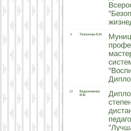
Всеро
"Безо
жизне
9
Тихонова Е.Н.
Муниц
профе
масте
систе
"Воспи
Дипло
10
Евдокимова
Дипло
И.В.
степе
диста
педаго
"Лучш