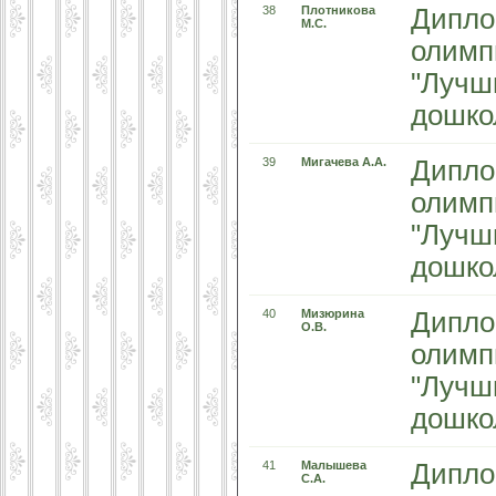
38
Плотникова
Дипло
М.С.
олимп
"Лучш
дошко
39
Мигачева А.А.
Дипло
олимп
"Лучш
дошко
40
Мизюрина
Дипло
О.В.
олимп
"Лучш
дошко
41
Малышева
Дипло
С.А.