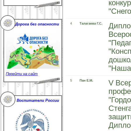
конку
"Снего
4
Талагаева Г.С.
Дипло
Дорога без опасности
Всеро
"Педа
"Конс
дошко
"Наша
Перейти на сайт
5
Пан Е.М.
V Все
профе
"Гордо
Воспитатели России
Стенг
защит
Дипло