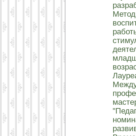
разра
Метод
воспи
работ
стиму
деяте
младш
возра
Лауре
Между
профе
масте
"Педаг
номин
разви