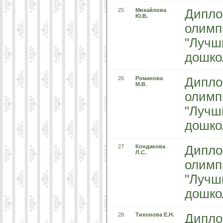
25
Михайлова
Дипло
Ю.В.
олимп
"Лучш
дошко
26
Романова
Дипло
М.В.
олимп
"Лучш
дошко
27
Кондакова
Дипло
Л.С.
олимп
"Лучш
дошко
28
Тихонова Е.Н.
Дипло