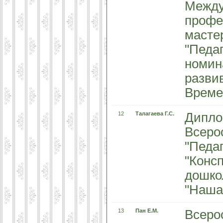
Между
профе
масте
"Педаг
номин
разви
Времен
12
Талагаева Г.С.
Дипло
Всеро
"Педа
"Конс
дошко
"Наша
13
Пан Е.М.
Всеро