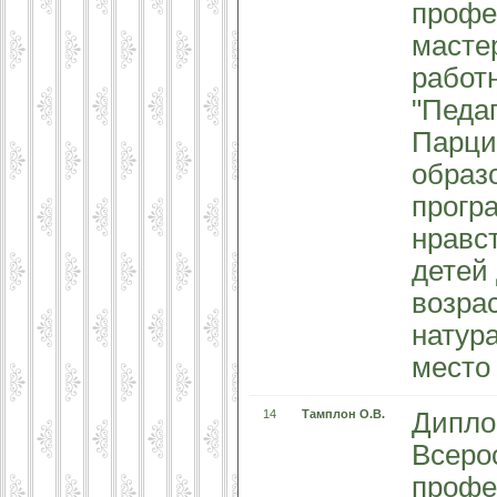
профе
масте
работ
"Педаг
Парци
образ
прогр
нравс
детей
возра
натур
место
14
Тамплон О.В.
Дипло
Всеро
профе