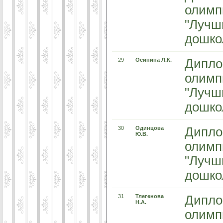
олимп
"Лучш
дошко
29
Осинина Л.К.
Дипло
олимп
"Лучш
дошко
30
Одинцова
Дипло
Ю.В.
олимп
"Лучш
дошко
31
Тлегенова
Дипло
Н.А.
олимп