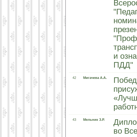
Всеро
"Педаг
номин
презе
"Проф
транс
и озн
ПДД"
42
Мигачева А.А.
Побед
прису
«Лучш
работ
43
Мельник З.Р.
Дипло
во Вс