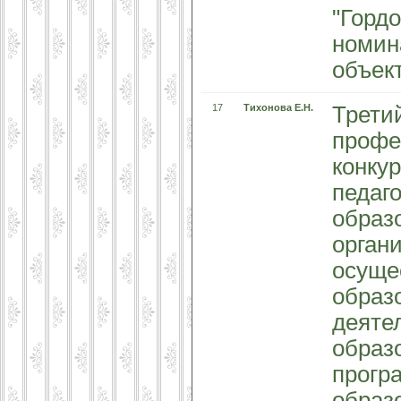
"Гордо
номин
объек
17
Тихонова Е.Н.
Трети
профе
конку
педаг
образ
орган
осуще
образ
деяте
образ
прогр
образ