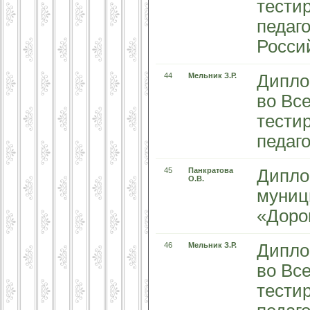
тести
педаг
Росси
44
Мельник З.Р.
Дипло
во Вс
тести
педаг
45
Панкратова
Диплом
О.В.
муниц
«Доро
46
Мельник З.Р.
Дипло
во Вс
тести