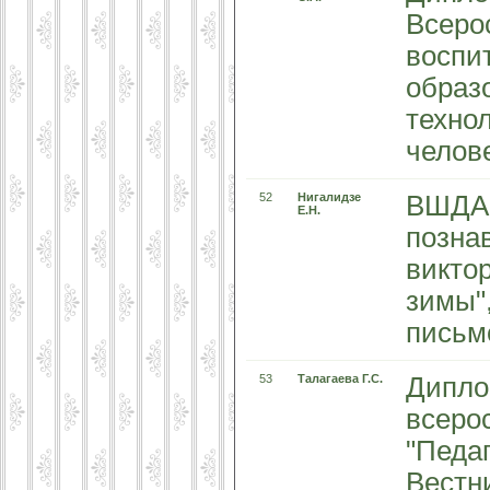
Всеро
воспи
образ
техно
челов
52
Нигалидзе
ВШДА 
Е.Н.
позна
викто
зимы"
письм
53
Талагаева Г.С.
Диплом
всеро
"Педаг
Вестни