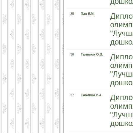
дошко
35
Пан Е.М.
Дипло
олимп
"Лучш
дошко
36
Тамплон О.В.
Дипло
олимп
"Лучш
дошко
37
Саблина В.А.
Дипло
олимп
"Лучш
дошко