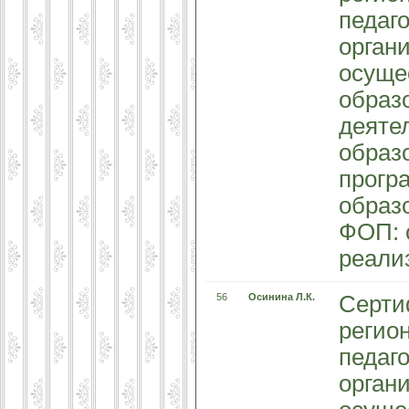
педаг
орган
осуще
образ
деяте
образ
прогр
образ
ФОП: 
реали
56
Осинина Л.К.
Серти
регио
педаг
орган