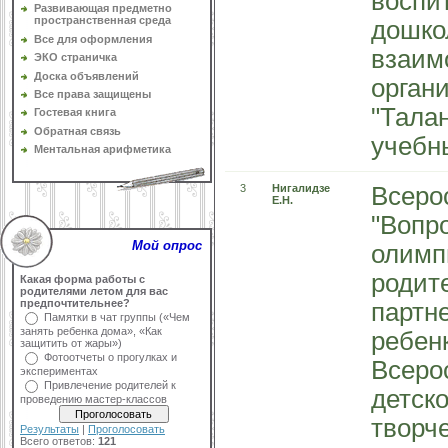
воспи
Развивающая предметно
пространственная среда
дошко
Все для оформления
взаим
ЭКО страничка
Доска объявлений
орган
Все права защищены
"Талан
Гостевая книга
Обратная связь
учебны
Ментальная арифметика
3
Нигалидзе
Всеро
Е.Н.
"Вопр
Мой опрос
олимп
родит
Какая форма работы с
родителями летом для вас
предпочтительнее?
партн
Памятки в чат группы («Чем
занять ребенка дома», «Как
ребенк
защитить от жары»)
Фотоотчеты о прогулках и
Всеро
экспериментах
Привлечение родителей к
детск
проведению мастер-классов
творч
Результаты
|
Проголосовать
Всего ответов:
121