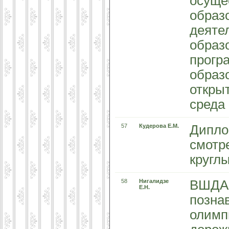
осуще
образ
деяте
образ
прогр
образ
откры
среда
57
Кудерова Е.М.
Дипло
смотре
круглы
58
Нигалидзе
ВШДА 
Е.Н.
позна
олимп