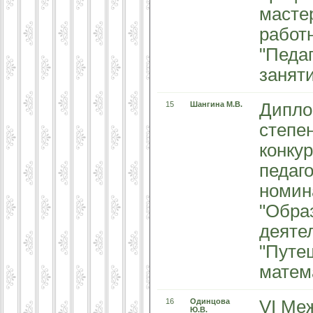
масте
работ
"Педаг
занят
15
Шангина М.В.
Дипло
степе
конкур
педаго
номин
"Обра
деяте
"Путе
матем
16
Одинцова
VI Ме
Ю.В.