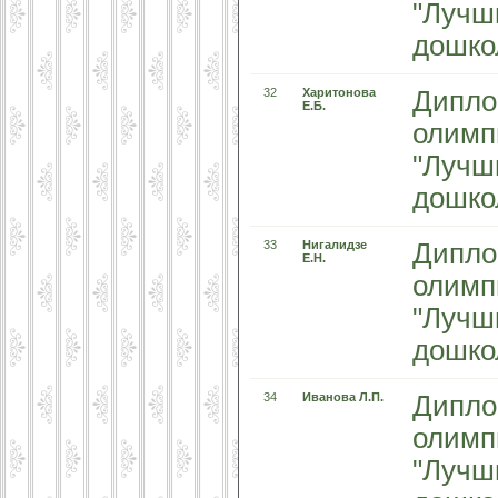
"Лучш
дошко
32
Харитонова
Дипло
Е.Б.
олимп
"Лучш
дошко
33
Нигалидзе
Дипло
Е.Н.
олимп
"Лучш
дошко
34
Иванова Л.П.
Дипло
олимп
"Лучш