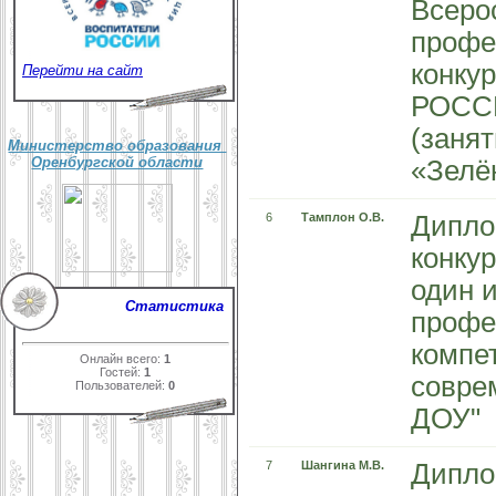
Всеро
профе
конк
Перейти на сайт
РОССИ
(занят
Министерство образования
Оренбургской области
«Зелё
6
Тамплон О.В.
Дипло
конкур
один 
Статистика
профе
компе
Онлайн всего:
1
Гостей:
1
совре
Пользователей:
0
ДОУ"
7
Шангина М.В.
Дипло