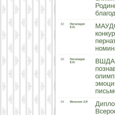
Родин
благо
62
Нигалидзе
МАУДО
Е.Н.
конку
пернат
номин
63
Нигалидзе
ВШДА 
Е.Н.
позна
олимп
эмоци
письм
64
Мельник З.Р.
Дипло
Всеро