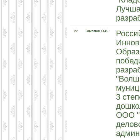
Лучша
разраб
22
Тамплон О.В.
Росси
Иннов
Образ
побед
разра
"Волш
муниц
3 сте
дошкол
ООО "
делов
админ