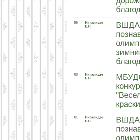
дорож
благо
59
Нигалидзе
ВШДА 
Е.Н.
позна
олимп
зимни
благо
60
Нигалидзе
МБУДО
Е.Н.
конкур
"Весел
краски
61
Нигалидзе
ВШДА 
Е.Н.
позна
олимп