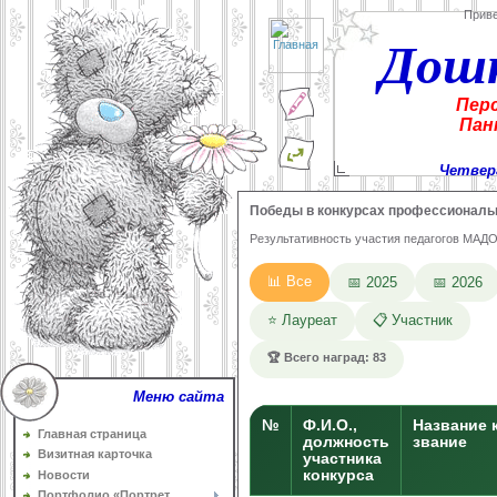
Прив
Дош
Пер
Пан
Четверг
Победы в конкурсах профессиональ
Результативность участия педагогов МАДО
📊 Все
📅 2025
📅 2026
⭐ Лауреат
📋 Участник
🏆 Всего наград:
83
Меню сайта
№
Ф.И.О.,
Название 
Главная страница
должность
звание
Визитная карточка
участника
конкурса
Новости
Портфолио «Портрет