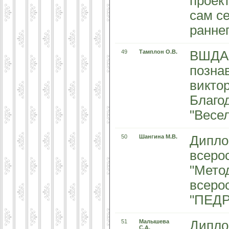
проект
сам се
раннег
49
Тамплон О.В.
ВШДА 
позна
викто
Благо
"Весе
50
Шангина М.В.
Диплом
всеро
"Мето
всеро
"ПЕД
51
Малышева
Дипло
С.А.