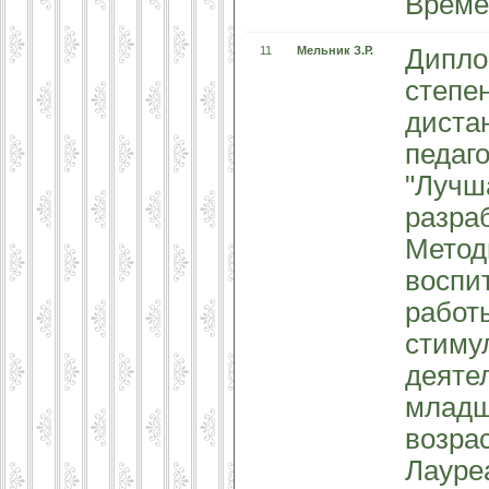
Времен
11
Мельник З.Р.
Дипло
степе
диста
педаго
"Лучш
разра
Метод
воспи
работ
стиму
деяте
младш
возра
Лауре