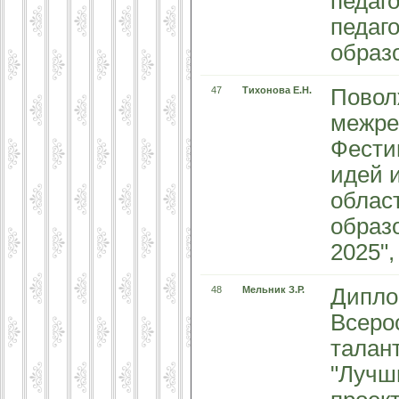
педаг
педаг
образ
47
Тихонова Е.Н.
Повол
межре
Фести
идей 
облас
образ
2025",
48
Мельник З.Р.
Дипло
Всеро
талан
"Лучш