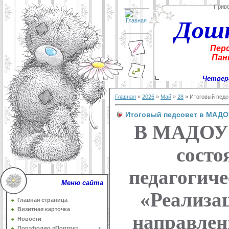
Прив
Дош
Пер
Пан
Четверг
Главная
»
2026
»
Май
»
28
» Итоговый педс
Итоговый педсовет в МАДОУ
В МАДОУ 
состо
педагогиче
Меню сайта
«Реализа
Главная страница
Визитная карточка
направлен
Новости
Портфолио «Портрет