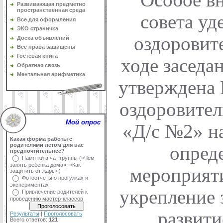
Развивающая предметно
пространственная среда
совета уд
Все для оформления
ЭКО страничка
оздоровит
Доска объявлений
Все права защищены
Гостевая книга
ходе заседа
Обратная связь
Ментальная арифметика
утверждена 
оздоровите
Мой опрос
«Д/с №2» на
Какая форма работы с
родителями летом для вас
опред
предпочтительнее?
Памятки в чат группы («Чем
занять ребенка дома», «Как
мероприяти
защитить от жары»)
Фотоотчеты о прогулках и
экспериментах
укрепление 
Привлечение родителей к
проведению мастер-классов
развити
Результаты
|
Проголосовать
Всего ответов:
121