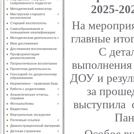
современного педагога»
2025-20
Методический навигатор
Мастерская старшего
воспитателя
На меропри
Старший воспитатель
Самообразование и
повышение квалификации
главные ито
Методическая деятельность
Мои достижения
С дета
Достижения воспитанников
Профориентация
дошкольников
выполнения 
Патриотическое воспитание
Проектная деятельность
ДОУ и резул
Глоссарий по дошкольному
образованию
Нормативно - правовая база
за проше
Работа с родителями
Аналитические отчеты,
справки
выступила 
Фотоальбомы
Видеотека
Пан
Виртуальные экскурсии
Полезные ссылки
Демонстрационный материал
Особое в
Детская страничка