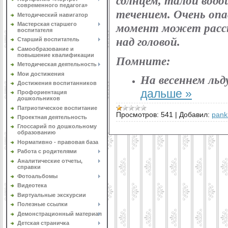
солнцем, талой водо
современного педагога»
течением. Очень опа
Методический навигатор
Мастерская старшего
момент может рассы
воспитателя
над головой.
Старший воспитатель
Самообразование и
повышение квалификации
Помните:
Методическая деятельность
Мои достижения
На весеннем льд
Достижения воспитанников
дальше »
Профориентация
дошкольников
Патриотическое воспитание
Просмотров:
541
|
Добавил:
pank
Проектная деятельность
Глоссарий по дошкольному
образованию
Нормативно - правовая база
Работа с родителями
Аналитические отчеты,
справки
Фотоальбомы
Видеотека
Виртуальные экскурсии
Полезные ссылки
Демонстрационный материал
Детская страничка