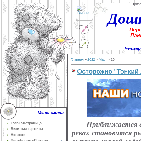
Прив
Дош
Пер
Пан
Четверг
Главная
»
2022
»
Март
»
13
Осторожно "Тонкий 
Меню сайта
Приближается вр
Главная страница
Визитная карточка
реках становится ры
Новости
Портфолио «Портрет