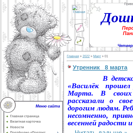
Прив
Дош
Пер
Пан
Четверг
Главная
»
2022
»
Март
»
01
Утренник _8 марта
В детск
«Василёк прошел 
Марта. В своих
рассказали о св
Меню сайта
дорогим людям. Реб
несомненно, прив
Главная страница
весенней радости и
Визитная карточка
Новости
Портфолио «Портрет