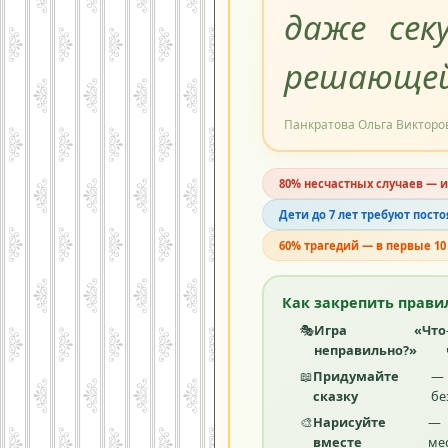
даже се
решающей
Панкратова Ольга Викторо
80% несчастных случаев — и
Дети до 7 лет требуют пост
60% трагедий — в первые 10
Как закрепить правил
🎭
Игра «Что
неправильно?»
📖
Придумайте
— 
сказку
бе
🎨
Нарисуйте
— 
вместе
ме