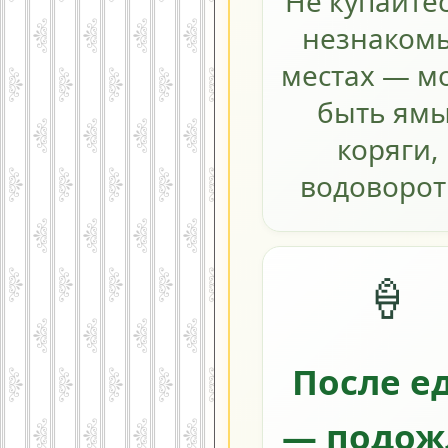
Не купайтес
незнаком
местах — м
быть ямы
коряги,
водоворот
🍦
После е
— подож