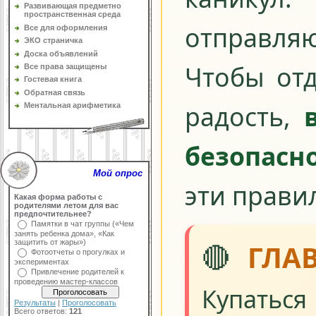
Развивающая предметно
пространственная среда
отправля
Все для оформления
ЭКО страничка
Доска объявлений
Чтобы от
Все права защищены
Гостевая книга
Обратная связь
радость,
Ментальная арифметика
безопасн
Мой опрос
эти прави
Какая форма работы с
родителями летом для вас
предпочтительнее?
Памятки в чат группы («Чем
занять ребенка дома», «Как
🔴
защитить от жары»)
ГЛА
Фотоотчеты о прогулках и
экспериментах
Привлечение родителей к
проведению мастер-классов
Купатьс
Результаты
|
Проголосовать
Всего ответов:
121