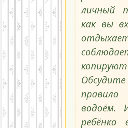
личный п
как вы вх
отдыхае
соблюдае
копиру
Обсуди
правила
водоём. 
ребёнка