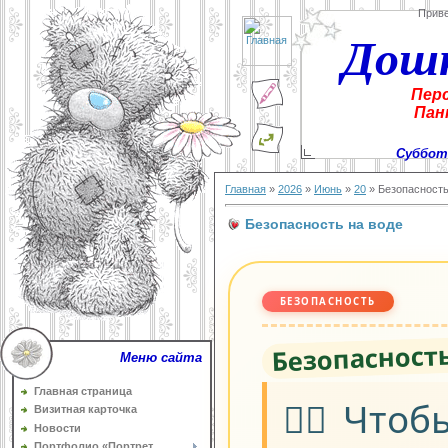
Прив
Дош
Пер
Пан
Суббота
Главная
»
2026
»
Июнь
»
20
» Безопасность
Безопасность на воде
БЕЗОПАСНОСТЬ
Безопасность
Меню сайта
Главная страница
🏊‍♂️ Что
Визитная карточка
Новости
Портфолио «Портрет