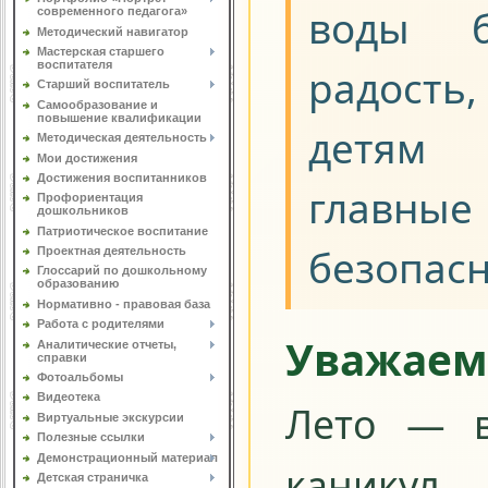
воды 
современного педагога»
Методический навигатор
Мастерская старшего
воспитателя
радост
Старший воспитатель
Самообразование и
повышение квалификации
детям
Методическая деятельность
Мои достижения
Достижения воспитанников
главн
Профориентация
дошкольников
Патриотическое воспитание
безопасн
Проектная деятельность
Глоссарий по дошкольному
образованию
Нормативно - правовая база
Работа с родителями
Уважае
Аналитические отчеты,
справки
Фотоальбомы
Видеотека
Лето — в
Виртуальные экскурсии
Полезные ссылки
Демонстрационный материал
каникул
Детская страничка