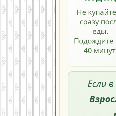
Не купайт
сразу пос
еды.
Подождите 
40 минут
Если в
Взро