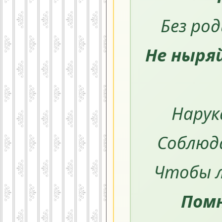
Без ро
Не ныряй
Нарук
Соблюда
Чтобы л
Пом