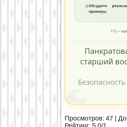
🤝
Обсудите реальн
примеры
112 — ед
Панкратов
старший вос
Безопасность
🌊
Просмотров
:
47
|
До
Рейтинг
:
5.0
/
1