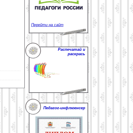
Перейти на сайт
Распечатай и
раскрась
Педагог-инфлюенсер