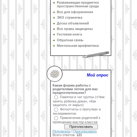
Развивающая предметно
пространственная среда
Все для оформления
ЭКО страничка
Доска объявлений
Все права защищены
Гостевая книга
Обратная связь
Ментальная арифметика
Мой опрос
Какая форма работы с
родителями летом для вас
предпочтительнее?
Памятки в чат группы («Чем
занять ребенка дома», «Как
защитить от жары»)
Фотоотчеты о прогулках и
экспериментах
Привлечение родителей к
проведению мастер-классов
Результаты
|
Проголосовать
Всего ответов:
121