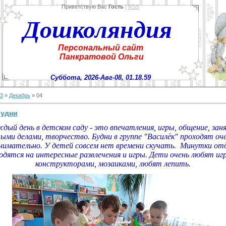
Приветствую Вас
Гость
|
RSS
Дошколяндия
Персональный сайт
Панкратовой Ольги
Суббота, 2026-Авг-08, 01.18.59
3
»
Декабрь
»
04
будни
дый день в детском саду - это впечатления, игры, общение, зан
ыми делами, творчество. Будни в группе "Василёк" проходят оче
анимательно. У детей совсем нет времени скучать. Минутки от
одятся на интересные развлечения и игры. Дети очень любят иг
конструкторами, мозаиками, любят лепить.