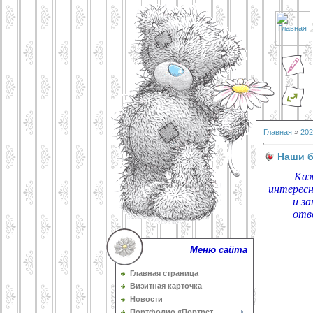
Главная
»
202
Наши 
Каж
интересн
и з
отв
Меню сайта
Главная страница
Визитная карточка
Новости
Портфолио «Портрет