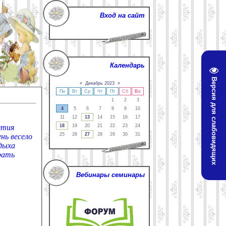
Вход на сайт
Календарь
Версия для слабовидящих
«
Декабрь 2023
»
Пн
Вт
Ср
Чт
Пт
Сб
Вс
1
2
3
4
5
6
7
8
9
10
11
12
13
14
15
16
17
18
19
20
21
22
23
24
ятия
25
26
27
28
29
30
31
нь весело
дыха
рать
Вебинары семинары