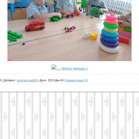
...
Читать дальше »
3
|
Добавил:
pankratovao800
|
Дата:
2023-Дек-04
|
Комментарии (0)