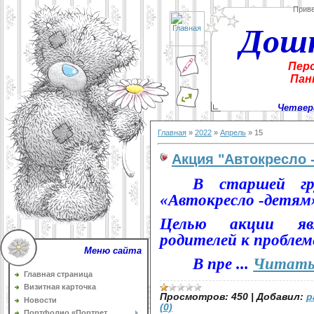
Прив
Дош
Пер
Пан
Четверг
Главная
»
2022
»
Апрель
»
15
Акция "Автокресло 
В старшей гр
«Автокресло -детям
Целью акции явл
родителей к проблем
Меню сайта
В пре
...
Читать
Главная страница
Визитная карточка
Просмотров:
450
|
Добавил:
p
Новости
(0)
Портфолио «Портрет