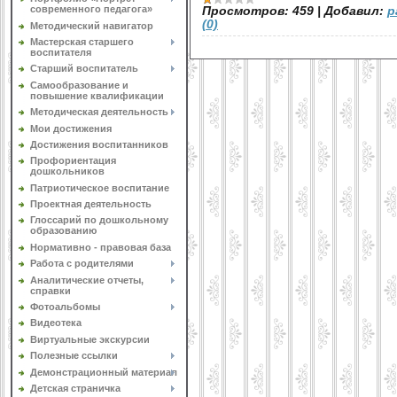
современного педагога»
Просмотров:
459
|
Добавил:
p
(0)
Методический навигатор
Мастерская старшего
воспитателя
Старший воспитатель
Самообразование и
повышение квалификации
Методическая деятельность
Мои достижения
Достижения воспитанников
Профориентация
дошкольников
Патриотическое воспитание
Проектная деятельность
Глоссарий по дошкольному
образованию
Нормативно - правовая база
Работа с родителями
Аналитические отчеты,
справки
Фотоальбомы
Видеотека
Виртуальные экскурсии
Полезные ссылки
Демонстрационный материал
Детская страничка