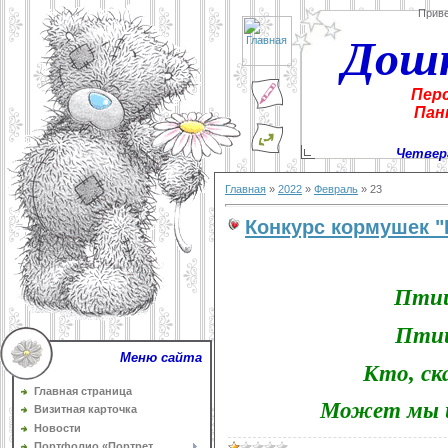
Прив
Дош
Пер
Пан
Четверг
Главная
»
2022
»
Февраль
»
23
Конкурс кормушек "
Птиц
Птиц
Меню сайта
Кто, с
Главная страница
Может мы 
Визитная карточка
Новости
Портфолио «Портрет