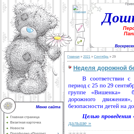
Прив
Дош
Пер
Пан
Воскресен
Главная
»
2021
»
Сентябрь
»
29
Неделя дорожной б
В соответствии с 
период с 25 по 29 сентя
группе «Вишенка» бы
дорожного движения»
безопасности детей на до
Меню сайта
Целью проведения
Главная страница
дальше »
Визитная карточка
Новости
Портфолио «Портрет