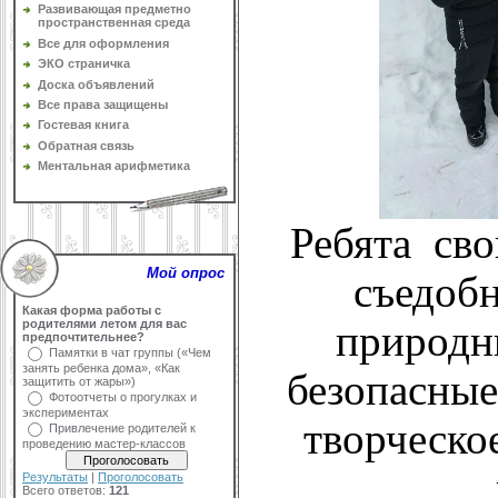
Развивающая предметно
пространственная среда
Все для оформления
ЭКО страничка
Доска объявлений
Все права защищены
Гостевая книга
Обратная связь
Ментальная арифметика
Ребята сво
Мой опрос
съедоб
Какая форма работы с
родителями летом для вас
природн
предпочтительнее?
Памятки в чат группы («Чем
занять ребенка дома», «Как
безопасные
защитить от жары»)
Фотоотчеты о прогулках и
экспериментах
творческое
Привлечение родителей к
проведению мастер-классов
Результаты
|
Проголосовать
Всего ответов:
121