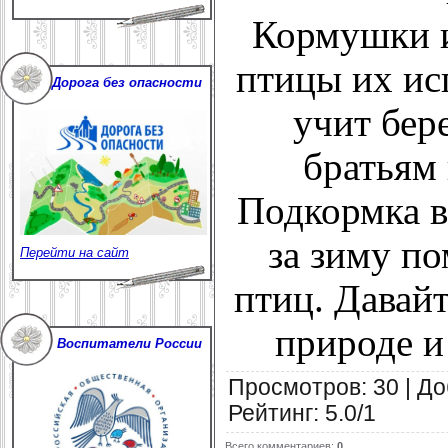
Кормушки и
птицы их ис
Дорога без опасности
учит бер
братьям
Подкормка в
за зиму по
Перейти на сайт
птиц. Давайт
природе и
Воспитатели России
Просмотров
:
30
|
До
Рейтинг
:
5.0
/
1
Всего комментариев
:
0