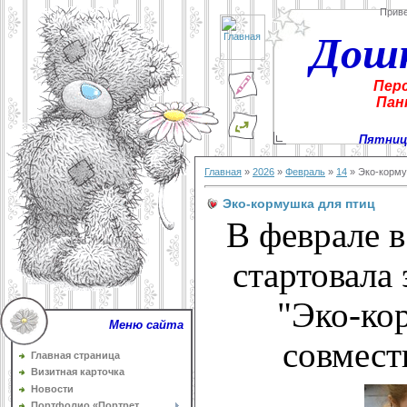
Прив
Дош
Пер
Пан
Пятница
Главная
»
2026
»
Февраль
»
14
» Эко-корму
Эко-кормушка для птиц
В феврале 
стартовала
"Эко-ко
Меню сайта
совмест
Главная страница
Визитная карточка
Новости
Портфолио «Портрет