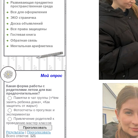
Развивающая предметно
пространственная среда
Все для оформления
ЭКО страничка
Доска объявлений
Все права защищены
Гостевая книга
Обратная связь
Ментальная арифметика
Мой опрос
Какая форма работы с
родителями летом для вас
предпочтительнее?
Памятки в чат группы («Чем
занять ребенка дома», «Как
защитить от жары»)
Фотоотчеты о прогулках и
экспериментах
Привлечение родителей к
проведению мастер-классов
Результаты
|
Проголосовать
Всего ответов:
121