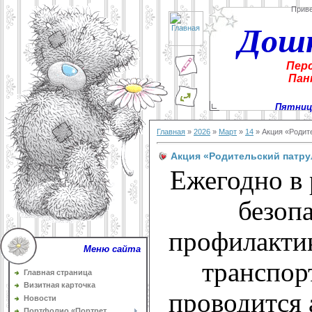
Прив
Дош
Пер
Пан
Пятница
Главная
»
2026
»
Март
»
14
» Акция «Родит
Акция «Родительский патру
Ежегодно в 
безоп
профилактик
Меню сайта
транспор
Главная страница
Визитная карточка
проводится 
Новости
Портфолио «Портрет