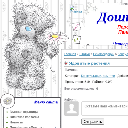
Прив
Дош
Пер
Пан
Четверг
Главная
»
Статьи
»
Рекомендации
»
Консул
Ядовитые растения
Памятка
Категория
:
Консультации, памятки
|
Добави
Просмотров
:
519
|
Рейтинг
:
0.0
/
0
Всего комментариев
:
0
Войдите:
Меню сайта
Главная страница
Визитная карточка
Отправить
Новости
Портфолио «Портрет