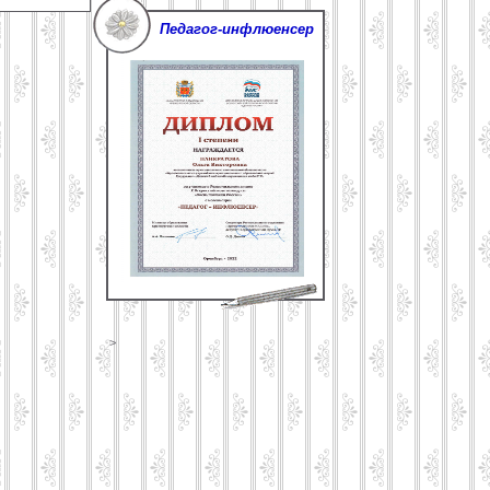
Педагог-инфлюенсер
>