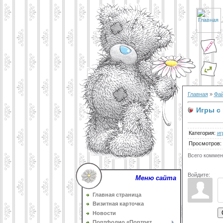
Главная
»
Фа
Игры с
Категория
:
иг
Просмотров
:
Всего коммен
Войдите:
Меню сайта
Главная страница
Визитная карточка
Новости
Портфолио «Портрет