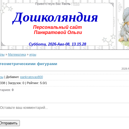
Приветствую Вас
Гость
|
RSS
Дошколяндия
Персональный сайт
Панкратовой Ольги
Суббота, 2026-Авг-08, 13.15.28
йлы
»
Математика
»
игры
 геометрическими фигурами
2026-
ры
|
Добавил
:
pankratovao800
338
|
Загрузок
:
0
|
Рейтинг
:
5.0
/
1
тариев
:
0
Отправить