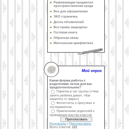
Развивающая предметно
пространственная среда
Все для оформления
ЭКО страничка
Доска объявлений
Все права защищены
Гостевая книга
Обратная связь
Ментальная арифметика
Мой опрос
Какая форма работы с
родителями летом для вас
предпочтительнее?
Памятки в чат группы («Чем
занять ребенка дома», «Как
защитить от жары»)
Фотоотчеты о прогулках и
экспериментах
Привлечение родителей к
проведению мастер-классов
Результаты
|
Проголосовать
Всего ответов:
121