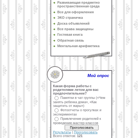
Развивающая предметно
пространственная среда
Все для оформления
ЭКО страничка
Доска объявлений
Все права защищены
Гостевая книга
Обратная связь
Ментальная арифметика
Мой опрос
Какая форма работы с
родителями летом для вас
предпочтительнее?
Памятки в чат группы («Чем
занять ребенка дома», «Как
защитить от жары»)
Фотоотчеты о прогулках и
экспериментах
Привлечение родителей к
проведению мастер-классов
Результаты
|
Проголосовать
Всего ответов:
121