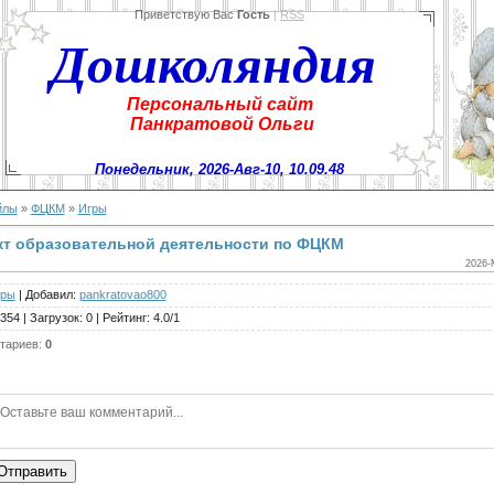
Приветствую Вас
Гость
|
RSS
Дошколяндия
Персональный сайт
Панкратовой Ольги
Понедельник, 2026-Авг-10, 10.09.48
йлы
»
ФЦКМ
»
Игры
кт образовательной деятельности по ФЦКМ
2026-
гры
|
Добавил
:
pankratovao800
354
|
Загрузок
:
0
|
Рейтинг
:
4.0
/
1
тариев
:
0
Отправить