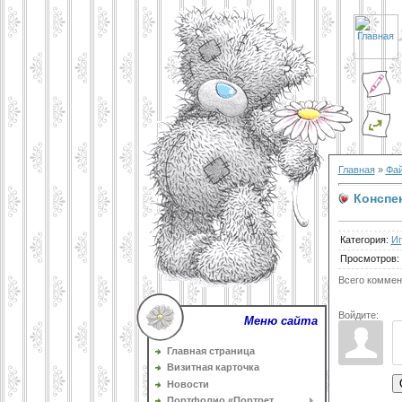
Главная
»
Фа
Конспе
Категория
:
И
Просмотров
:
Всего коммен
Войдите:
Меню сайта
Главная страница
Визитная карточка
Новости
Портфолио «Портрет