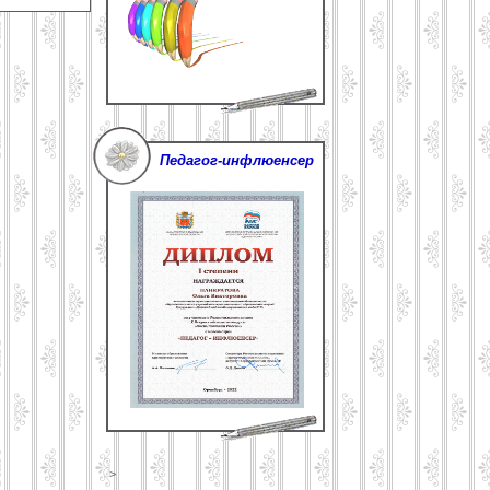
Педагог-инфлюенсер
>