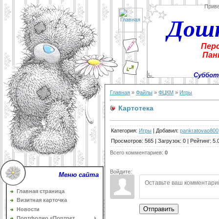
Прив
Дош
Пер
Пан
Суббота
Главная
»
Файлы
»
ФЦКМ
»
Игры
Картотека
Категория
:
Игры
|
Добавил
:
pankratovao800
Просмотров
:
565
|
Загрузок
:
0
|
Рейтинг
:
5.
Всего комментариев
:
0
Войдите:
Меню сайта
Главная страница
Визитная карточка
Отправить
Новости
Портфолио «Портрет