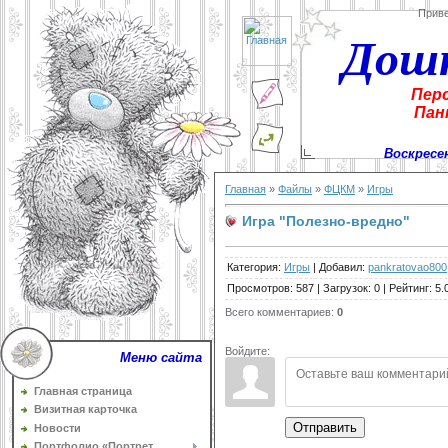
Прив
Дош
Пер
Пан
Воскресен
Главная
»
Файлы
»
ФЦКМ
»
Игры
Игра "Полезно-вредно"
Категория
:
Игры
|
Добавил
:
pankratovao800
Просмотров
:
587
|
Загрузок
:
0
|
Рейтинг
:
5.
Всего комментариев
:
0
Войдите:
Меню сайта
Главная страница
Визитная карточка
Отправить
Новости
Портфолио «Портрет