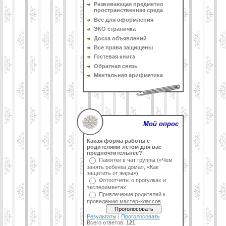
Развивающая предметно
пространственная среда
Все для оформления
ЭКО страничка
Доска объявлений
Все права защищены
Гостевая книга
Обратная связь
Ментальная арифметика
Мой опрос
Какая форма работы с
родителями летом для вас
предпочтительнее?
Памятки в чат группы («Чем
занять ребенка дома», «Как
защитить от жары»)
Фотоотчеты о прогулках и
экспериментах
Привлечение родителей к
проведению мастер-классов
Результаты
|
Проголосовать
Всего ответов:
121