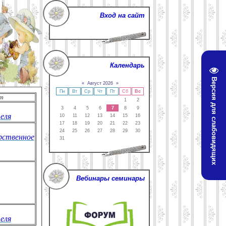
Вход на сайт
Календарь
Версия для слабовидящих
«
Август 2026
»
Пн
Вт
Ср
Чт
Пт
Сб
Вс
т
1
2
3
4
5
6
7
8
9
еля
10
11
12
13
14
15
16
17
18
19
20
21
22
23
24
25
26
27
28
29
30
рственное
31
Вебинары семинары
еля