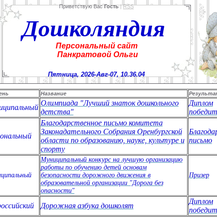
Приветствую Вас
Гость
|
RSS
Дошколяндия
Персональный сайт
Панкратовой Ольги
Пятница, 2026-Авг-07, 10.36.04
ень
Название
Результа
Олимпиада "Лучший знаток дошкольного
Диплом
иципальный
детства"
победит
Благодарственное письмо комитета
Законадательного Собрания Оренбургской
Благода
иональный
области по образованию, науке, культуре и
письмо
спорту
Муниципальный конкурс на лучшую организацию
работы по обучению детей основам
ципальный
безопасности дорожного движения в
Призер
образовательной организации "Дорога без
опасности"
Диплом
российский
Дорожная азбука дошколят
победит