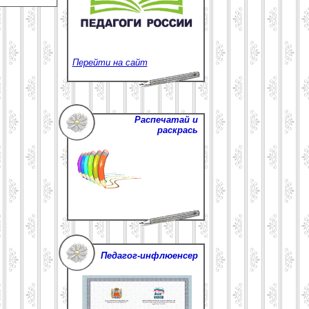
Перейти на сайт
Распечатай и
раскрась
Педагог-инфлюенсер