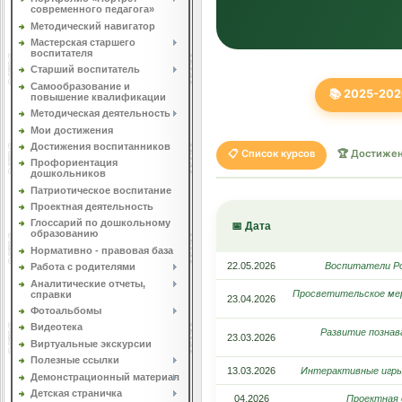
современного педагога»
Методический навигатор
Мастерская старшего
воспитателя
Старший воспитатель
Самообразование и
📚 2025-202
повышение квалификации
Методическая деятельность
Мои достижения
Достижения воспитанников
📋 Список курсов
🏆 Достиже
Профориентация
дошкольников
Патриотическое воспитание
Проектная деятельность
Глоссарий по дошкольному
📅 Дата
образованию
Нормативно - правовая база
22.05.2026
Воспитатели Ро
Работа с родителями
Аналитические отчеты,
Просветительское мер
справки
23.04.2026
Фотоальбомы
Видеотека
Развитие познав
23.03.2026
Виртуальные экскурсии
Полезные ссылки
13.03.2026
Интерактивные игры
Демонстрационный материал
Детская страничка
04.2026
Проектная 