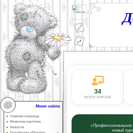
Д
34
ВСЕГО КУРСОВ
Меню сайта
Главная страница
Визитная карточка
«Профессиональное 
Новости
новый кур
Портфолио «Портрет