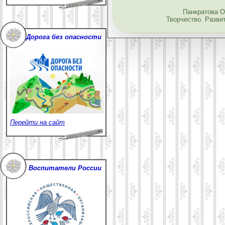
Панкратова О
Творчество. Разви
Дорога без опасности
Перейти на сайт
Воспитатели России