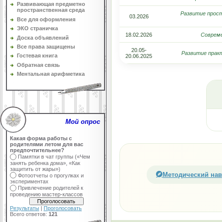
Развивающая предметно
пространственная среда
Развитие прос
03.2026
Все для оформления
ЭКО страничка
18.02.2026
Совреме
Доска объявлений
Все права защищены
20.05-
Развитие прак
Гостевая книга
20.06.2025
Обратная связь
Ментальная арифметика
Мой опрос
Какая форма работы с
родителями летом для вас
предпочтительнее?
Памятки в чат группы («Чем
занять ребенка дома», «Как
защитить от жары»)
Методический нав
Фотоотчеты о прогулках и
экспериментах
Привлечение родителей к
проведению мастер-классов
Результаты
|
Проголосовать
Всего ответов:
121